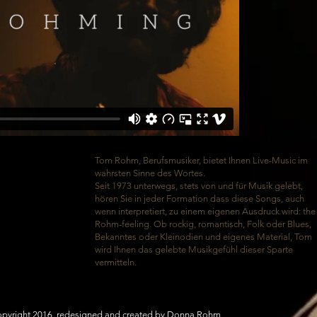
ie with a guitar and a
Tom Rohm, Berufsmusiker, bietet Ihnen Live-Music im
ned then, that almost
wahrsten Sinne des Wortes.
rning my livelihood by
Seit 1973 unterwegs, stets von und für Musik gelebt,
. I am grateful to my
hören Sie in jeder Formation dass diese Songs, auch
ng from above through
wenn interpretiert, zu einem eigenen Ausdruck wird: the
share this gift with you
Rohm-feeling. Ob rockig, romantisch, Folk oder Blues,
r I come solo or with
Bekanntes oder Kleinodien und eigenes Material, Tom
ou will receive a real
wird Ihnen das gelebte Musikgefühl dieser Sparte
nce. Music IS my life!
vermitteln.
yright 2016, redesigned and created by Donna Rohm