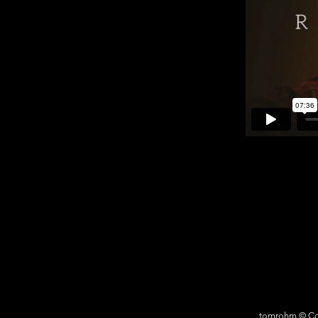
I left home in 1973, a young hipp
backpack. I could not have imagi
45 years later I would still be ea
playing my guitar and singing songs
creator and the good star shini
the years for the gift of music. I 
sincerely, wherever you are. Whethe
my fellow friends and musicians, y
“Live” experie
tomrohm © Cop