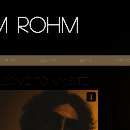
m Rohm
Blog
Gallery
Dates
Conta
come to my site!