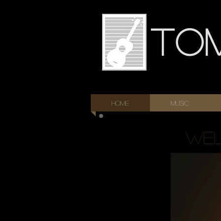
To
HOME
Music
wel